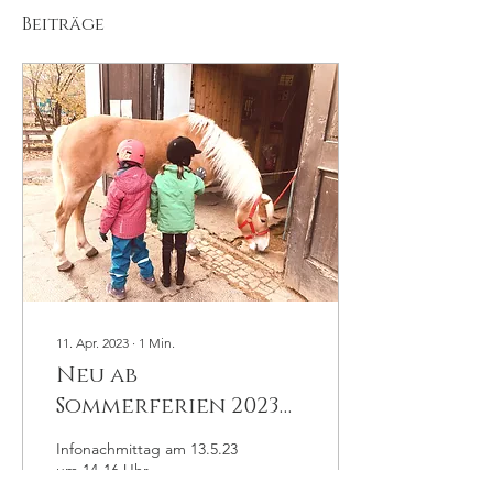
Beiträge
11. Apr. 2023
∙
1
Min.
Neu ab
Sommerferien 2023
Ponyspielgruppe
Infonachmittag am 13.5.23
um 14-16 Uhr